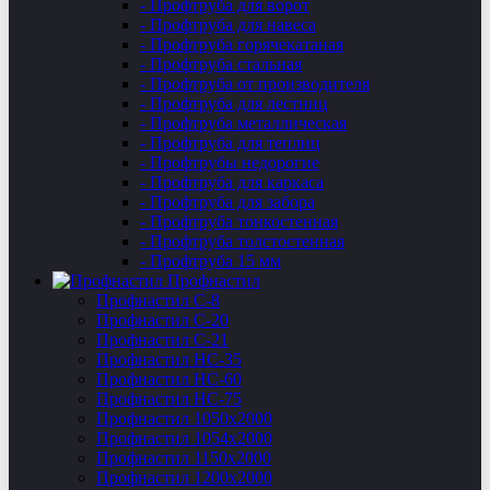
- Профтруба для ворот
- Профтруба для навеса
- Профтруба горячекатаная
- Профтруба стальная
- Профтруба от производителя
- Профтруба для лестниц
- Профтруба металлическая
- Профтруба для теплиц
- Профтрубы недорогие
- Профтруба для каркаса
- Профтруба для забора
- Профтруба тонкостенная
- Профтруба толстостенная
- Профтруба 15 мм
Профнастил
Профнастил C-8
Профнастил С-20
Профнастил C-21
Профнастил НС-35
Профнастил НС-60
Профнастил НС-75
Профнастил 1050х2000
Профнастил 1054х2000
Профнастил 1150х2000
Профнастил 1200х2000