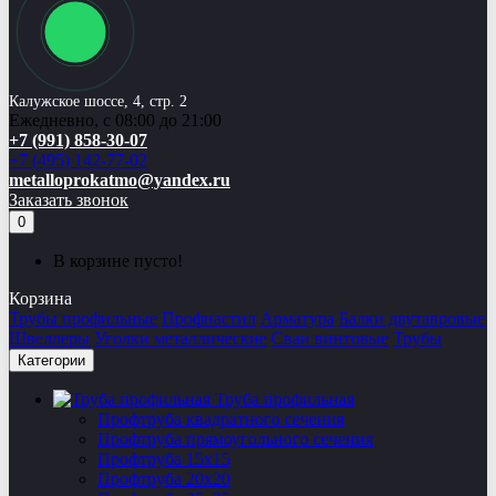
Калужское шоссе, 4, стр. 2
Ежедневно, с 08:00 до 21:00
+7 (991) 858-30-07
+7 (495) 142-77-02
metalloprokatmo@yandex.ru
Заказать звонок
0
В корзине пусто!
Корзина
Трубы профильные
Профнастил
Арматура
Балки двутавровые
Швеллеры
Уголки металлические
Сваи винтовые
Трубы
Категории
Труба профильная
Профтруба квадратного сечения
Профтруба прямоугольного сечения
Профтруба 15х15
Профтруба 20х20