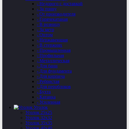
- Недорого с доставкой
- За тонну
- От производителя
- Горячекатаная
- В розницу
- За метр
- Оптом
- Нержавеющая
- В стержнях
- Промышленная
- Профильная
- Металлическая
- Для бани
- Для фундамента
- Для кирпича
- Ребристая
- Для пероблоков
- Бухта
- Катанка
- Усиленная
Уголок
Уголок 25х25
Уголок 32х32
Уголок 35х35
Уголок 40х40