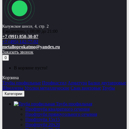
Калужское шоссе, 4, стр. 2
Ежедневно, с 08:00 до 21:00
+7 (991) 858-30-07
+7 (495) 142-77-02
metalloprokatmo@yandex.ru
Заказать звонок
0
В корзине пусто!
Корзина
Трубы профильные
Профнастил
Арматура
Балки двутавровые
Швеллеры
Уголки металлические
Сваи винтовые
Трубы
Категории
Труба профильная
Профтруба квадратного сечения
Профтруба прямоугольного сечения
Профтруба 15х15
Профтруба 20х20