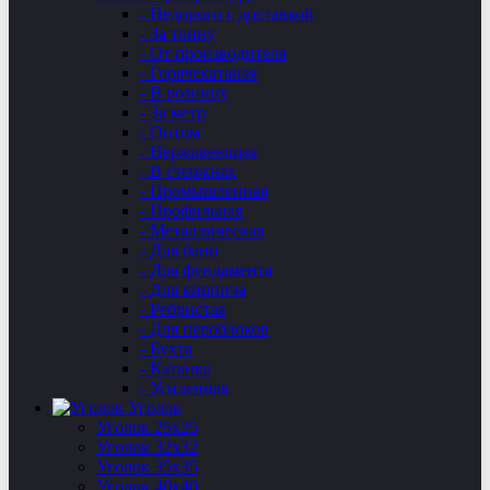
- Недорого с доставкой
- За тонну
- От производителя
- Горячекатаная
- В розницу
- За метр
- Оптом
- Нержавеющая
- В стержнях
- Промышленная
- Профильная
- Металлическая
- Для бани
- Для фундамента
- Для кирпича
- Ребристая
- Для пероблоков
- Бухта
- Катанка
- Усиленная
Уголок
Уголок 25х25
Уголок 32х32
Уголок 35х35
Уголок 40х40