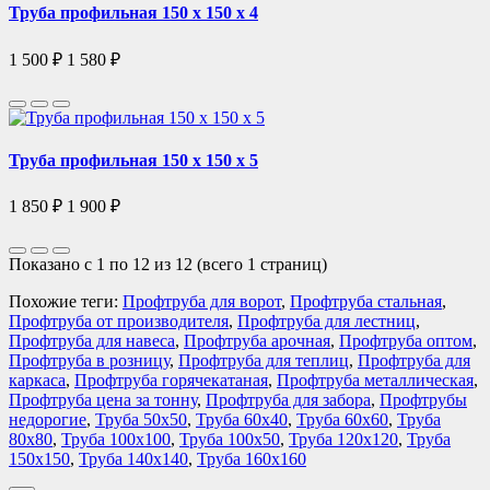
Труба профильная 150 х 150 х 4
1 500 ₽
1 580 ₽
Труба профильная 150 х 150 х 5
1 850 ₽
1 900 ₽
Показано с 1 по 12 из 12 (всего 1 страниц)
Похожие теги:
Профтруба для ворот
,
Профтруба стальная
,
Профтруба от производителя
,
Профтруба для лестниц
,
Профтруба для навеса
,
Профтруба арочная
,
Профтруба оптом
,
Профтруба в розницу
,
Профтруба для теплиц
,
Профтруба для
каркаса
,
Профтруба горячекатаная
,
Профтруба металлическая
,
Профтруба цена за тонну
,
Профтруба для забора
,
Профтрубы
недорогие
,
Труба 50х50
,
Труба 60х40
,
Труба 60х60
,
Труба
80х80
,
Труба 100х100
,
Труба 100х50
,
Труба 120х120
,
Труба
150х150
,
Труба 140х140
,
Труба 160х160