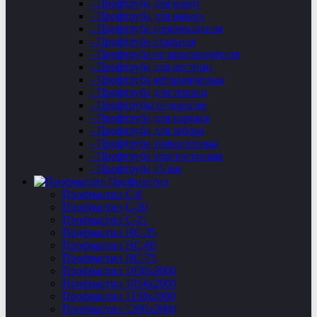
- Профтруба для ворот
- Профтруба для навеса
- Профтруба горячекатаная
- Профтруба стальная
- Профтруба от производителя
- Профтруба для лестниц
- Профтруба металлическая
- Профтруба для теплиц
- Профтрубы недорогие
- Профтруба для каркаса
- Профтруба для забора
- Профтруба тонкостенная
- Профтруба толстостенная
- Профтруба 15 мм
Профнастил
Профнастил C-8
Профнастил С-20
Профнастил C-21
Профнастил НС-35
Профнастил НС-60
Профнастил НС-75
Профнастил 1050х2000
Профнастил 1054х2000
Профнастил 1150х2000
Профнастил 1200х2000