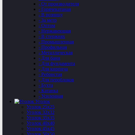
- От производителя
- Горячекатаная
- В розницу
- За метр
- Оптом
- Нержавеющая
- В стержнях
- Промышленная
- Профильная
- Металлическая
- Для бани
- Для фундамента
- Для кирпича
- Ребристая
- Для пероблоков
- Бухта
- Катанка
- Усиленная
Уголок
Уголок 25х25
Уголок 32х32
Уголок 35х35
Уголок 40х40
Уголок 45х45
Уголок 50х50