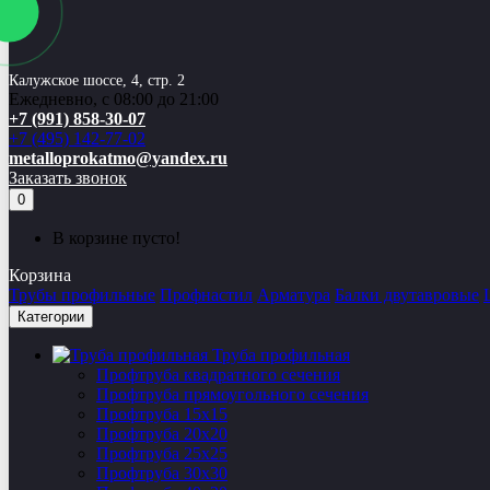
Калужское шоссе, 4, стр. 2
Ежедневно, с 08:00 до 21:00
+7 (991) 858-30-07
+7 (495) 142-77-02
metalloprokatmo@yandex.ru
Заказать звонок
0
В корзине пусто!
Корзина
Трубы профильные
Профнастил
Арматура
Балки двутавровые
Категории
Труба профильная
Профтруба квадратного сечения
Профтруба прямоугольного сечения
Профтруба 15х15
Профтруба 20х20
Профтруба 25х25
Профтруба 30х30