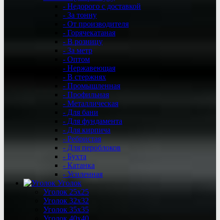
- Недорого с доставкой
- За тонну
- От производителя
- Горячекатаная
- В розницу
- За метр
- Оптом
- Нержавеющая
- В стержнях
- Промышленная
- Профильная
- Металлическая
- Для бани
- Для фундамента
- Для кирпича
- Ребристая
- Для пероблоков
- Бухта
- Катанка
- Усиленная
Уголок
Уголок 25х25
Уголок 32х32
Уголок 35х35
Уголок 40х40