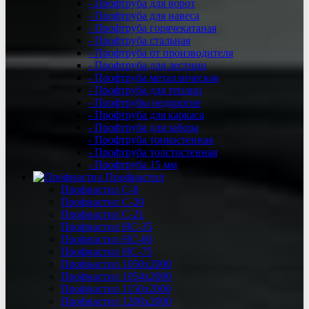
- Профтруба для ворот
- Профтруба для навеса
- Профтруба горячекатаная
- Профтруба стальная
- Профтруба от производителя
- Профтруба для лестниц
- Профтруба металлическая
- Профтруба для теплиц
- Профтрубы недорогие
- Профтруба для каркаса
- Профтруба для забора
- Профтруба тонкостенная
- Профтруба толстостенная
- Профтруба 15 мм
Профнастил
Профнастил C-8
Профнастил С-20
Профнастил C-21
Профнастил НС-35
Профнастил НС-60
Профнастил НС-75
Профнастил 1050х2000
Профнастил 1054х2000
Профнастил 1150х2000
Профнастил 1200х2000