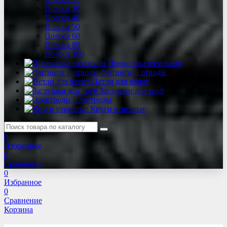
Полоса 30
Полоса 40
Полоса 50
Полоса 60
Полоса 80
Полоса 100
Проволока вязальная
Фитинги и отводы
Петли для ворот
Заглушки для труб
Электроды
Круги отрезные
0
Избранное
0
Сравнение
0
Избранное
0
Сравнение
Корзина