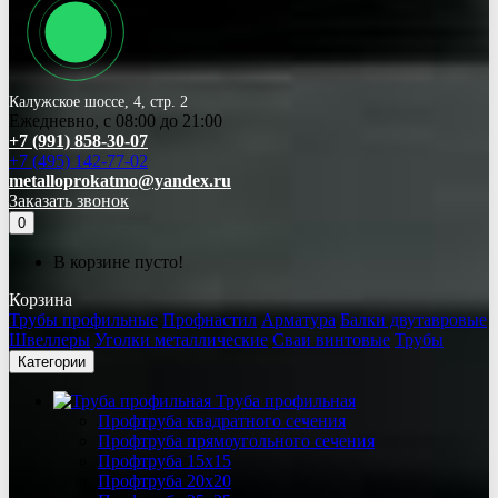
Калужское шоссе, 4, стр. 2
Ежедневно, с 08:00 до 21:00
+7 (991) 858-30-07
+7 (495) 142-77-02
metalloprokatmo@yandex.ru
Заказать звонок
0
В корзине пусто!
Корзина
Трубы профильные
Профнастил
Арматура
Балки двутавровые
Швеллеры
Уголки металлические
Сваи винтовые
Трубы
Категории
Труба профильная
Профтруба квадратного сечения
Профтруба прямоугольного сечения
Профтруба 15х15
Профтруба 20х20