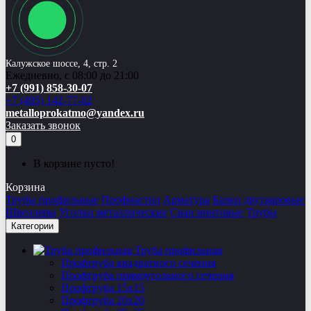
Калужское шоссе, 4, стр. 2
Ежедневно, с 08:00 до 21:00
+7 (991) 858-30-07
+7 (495) 142-77-02
metalloprokatmo@yandex.ru
Заказать звонок
0
В корзине пусто!
Корзина
Трубы профильные
Профнастил
Арматура
Балки двутавровые
Швеллеры
Уголки металлические
Сваи винтовые
Трубы
Категории
Труба профильная
Профтруба квадратного сечения
Профтруба прямоугольного сечения
Профтруба 15х15
Профтруба 20х20