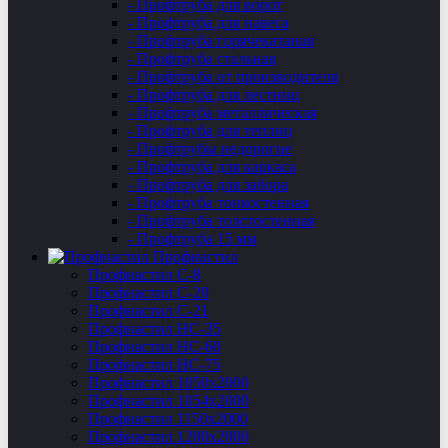
- Профтруба для ворот
- Профтруба для навеса
- Профтруба горячекатаная
- Профтруба стальная
- Профтруба от производителя
- Профтруба для лестниц
- Профтруба металлическая
- Профтруба для теплиц
- Профтрубы недорогие
- Профтруба для каркаса
- Профтруба для забора
- Профтруба тонкостенная
- Профтруба толстостенная
- Профтруба 15 мм
Профнастил
Профнастил C-8
Профнастил С-20
Профнастил C-21
Профнастил НС-35
Профнастил НС-60
Профнастил НС-75
Профнастил 1050х2000
Профнастил 1054х2000
Профнастил 1150х2000
Профнастил 1200х2000