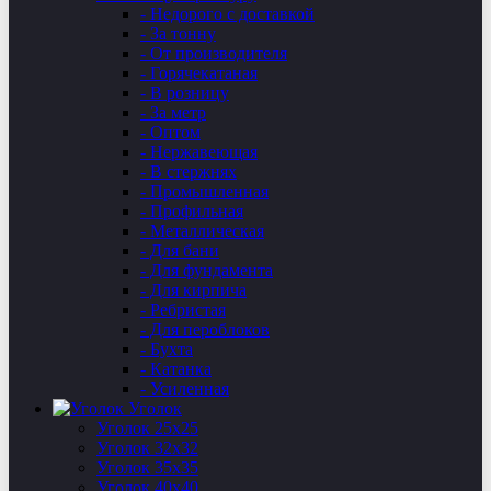
- Недорого с доставкой
- За тонну
- От производителя
- Горячекатаная
- В розницу
- За метр
- Оптом
- Нержавеющая
- В стержнях
- Промышленная
- Профильная
- Металлическая
- Для бани
- Для фундамента
- Для кирпича
- Ребристая
- Для пероблоков
- Бухта
- Катанка
- Усиленная
Уголок
Уголок 25х25
Уголок 32х32
Уголок 35х35
Уголок 40х40